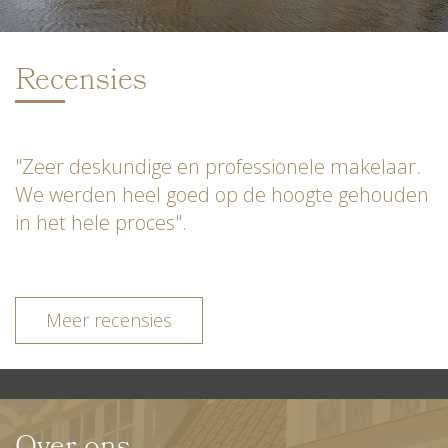
Recensies
"Zeer deskundige en professionele makelaar.
We werden heel goed op de hoogte gehouden
in het hele proces".
Meer recensies