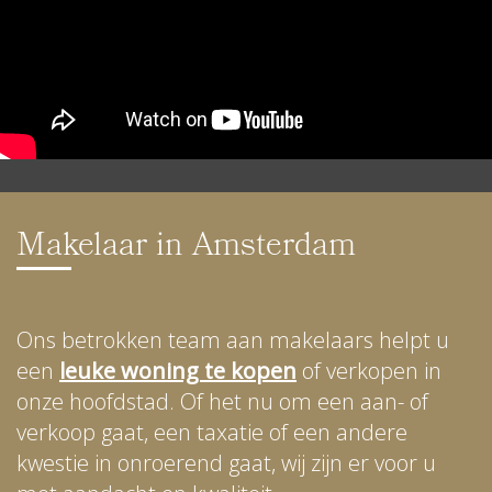
Makelaar in Amsterdam
Ons betrokken team aan makelaars helpt u
een
leuke woning te kopen
of verkopen in
onze hoofdstad. Of het nu om een aan- of
verkoop gaat, een taxatie of een andere
kwestie in onroerend gaat, wij zijn er voor u