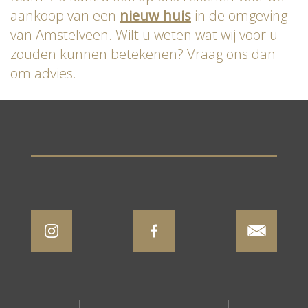
aankoop van een
nieuw huis
in de omgeving
van Amstelveen. Wilt u weten wat wij voor u
zouden kunnen betekenen? Vraag ons dan
om advies.