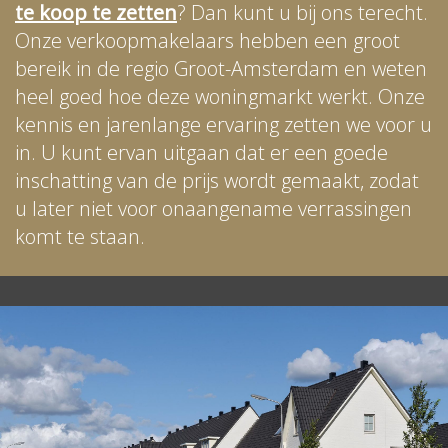
te koop te zetten
? Dan kunt u bij ons terecht.
Onze verkoopmakelaars hebben een groot
bereik in de regio Groot-Amsterdam en weten
heel goed hoe deze woningmarkt werkt. Onze
kennis en jarenlange ervaring zetten we voor u
in. U kunt ervan uitgaan dat er een goede
inschatting van de prijs wordt gemaakt, zodat
u later niet voor onaangename verrassingen
komt te staan.