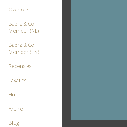
Over ons
Baerz & Co
Member (NL)
Baerz & Co
Member (EN)
Recensies
Taxaties
Huren
Archief
Blog