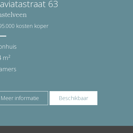
aviatastraat 63
stelveen
95.000 kosten koper
onhuis
4 m²
kamers
Meer informatie
Beschikbaar