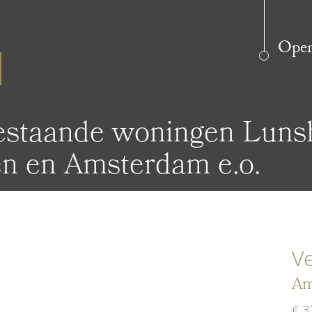
Open 
estaande woningen Luns
n en Amsterdam e.o.
Ve
Am
€ 3