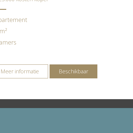
partement
 m²
kamers
Meer informatie
Beschikbaar