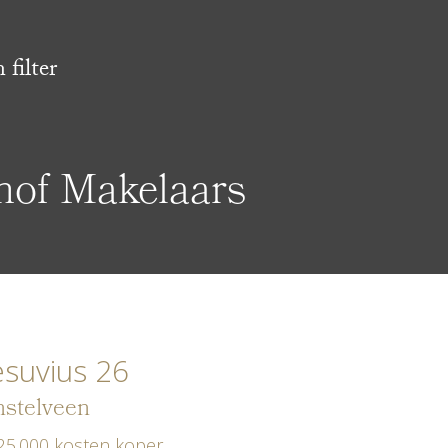
filter
hof Makelaars
suvius 26
stelveen
25.000 kosten koper