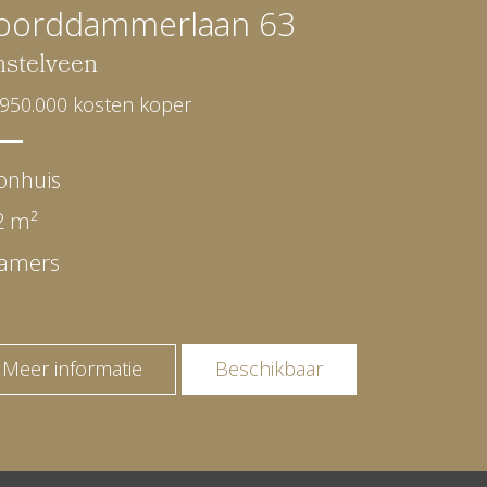
oorddammerlaan 63
stelveen
.950.000 kosten koper
onhuis
2 m²
kamers
Meer informatie
Beschikbaar