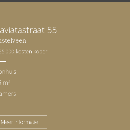
aviatastraat 55
stelveen
25.000 kosten koper
onhuis
6 m²
kamers
Meer informatie