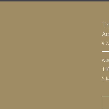
Tr
Am
€ 7
wo
11
5 