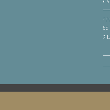
€ 6
ap
85
2 