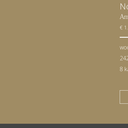
N
Am
€ 1
wo
24
8 