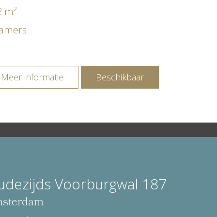
2 m²
kamers
Meer informatie
Beschikbaar
udezijds Voorburgwal 187
sterdam