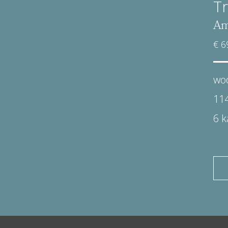
Tr
Am
€ 6
wo
11
6 