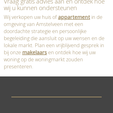
Vraag gratis advies aan en ontdek hoe
wij u kunnen ondersteunen
Wij verkopen uw huis of
appartement
in de
omgeving van Amstelveen met een
doordachte strategie en persoonlijke
begeleiding die aansluit op uw wensen en de
lokale markt. Plan een vrijblijvend gesprek in
bij onze
makelaars
en ontdek hoe wij uw
woning op de woningmarkt zouden
presenteren.