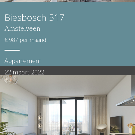
Biesbosch 517
Amstelveen
€ 987 per maand
Appartement
22 maart 2022