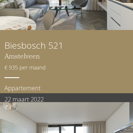
Biesbosch 521
Amstelveen
€ 935 per maand
Appartement
22 maart 2022