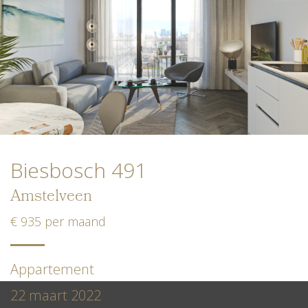
Biesbosch 491
Amstelveen
€ 935 per maand
Appartement
22 maart 2022