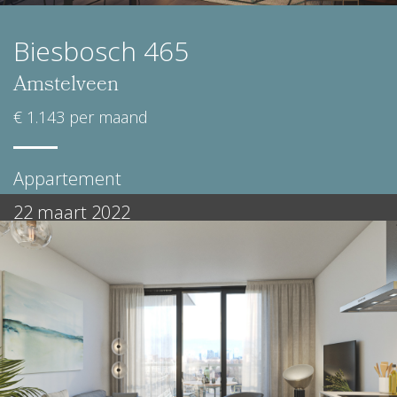
Biesbosch 465
Amstelveen
€ 1.143 per maand
Appartement
22 maart 2022