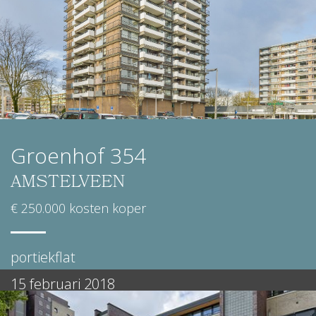
Groenhof 354
AMSTELVEEN
€ 250.000 kosten koper
portiekflat
15 februari 2018