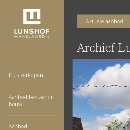
Aktuele aanbod
Archief L
Huis verkopen
Aanbod bestaande
bouw
Aanbod