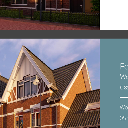
Fo
We
€ 8
Wo
05 