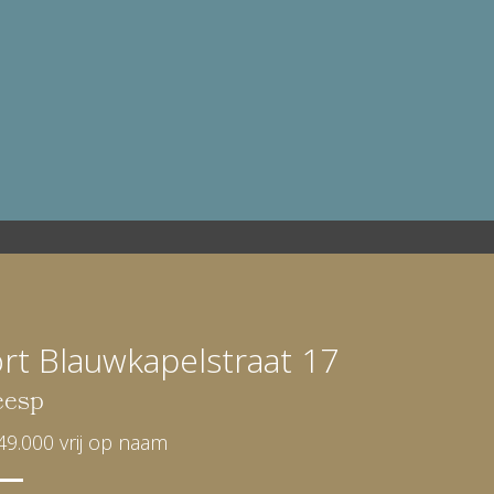
rt Blauwkapelstraat 17
esp
49.000 vrij op naam