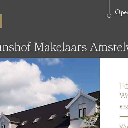
Open
unshof Makelaars Amste
Fo
We
€ 5
Wo