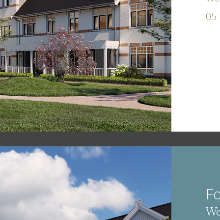
05 
Fo
We