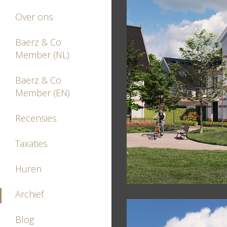
Over ons
Baerz & Co
Member (NL)
Baerz & Co
Member (EN)
Recensies
Taxaties
Huren
Archief
Blog