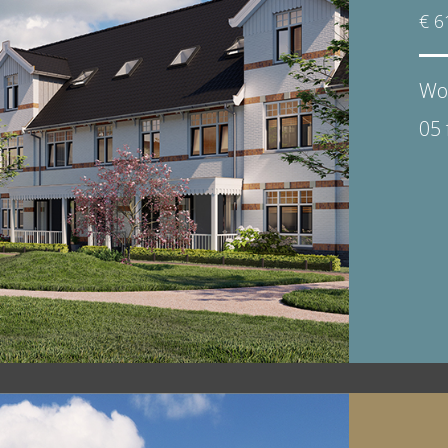
€ 6
Wo
05 