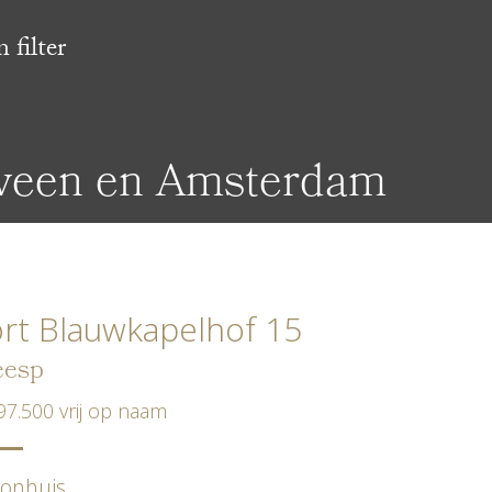
 filter
lveen en Amsterdam
rt Blauwkapelhof 15
esp
97.500 vrij op naam
onhuis