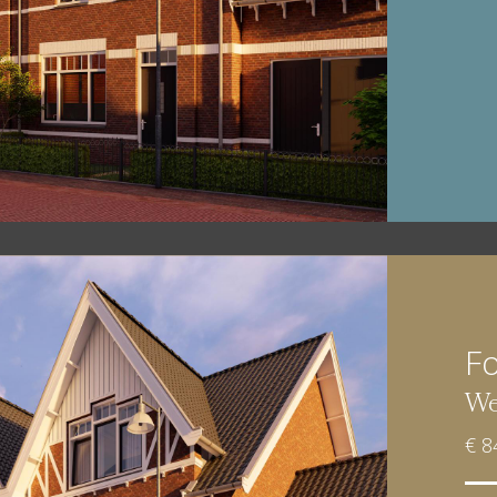
Fo
We
€ 8