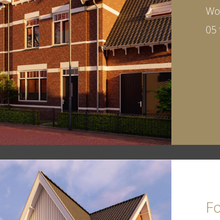
Wo
05 
Fo