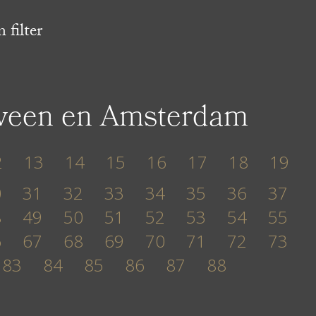
 filter
lveen en Amsterdam
2
13
14
15
16
17
18
19
0
31
32
33
34
35
36
37
8
49
50
51
52
53
54
55
6
67
68
69
70
71
72
73
83
84
85
86
87
88