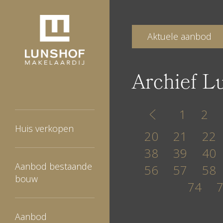
Aktuele aanbod
Archief L
1
2
Huis verkopen
20
21
22
38
39
40
Aanbod bestaande
56
57
58
bouw
74
Aanbod