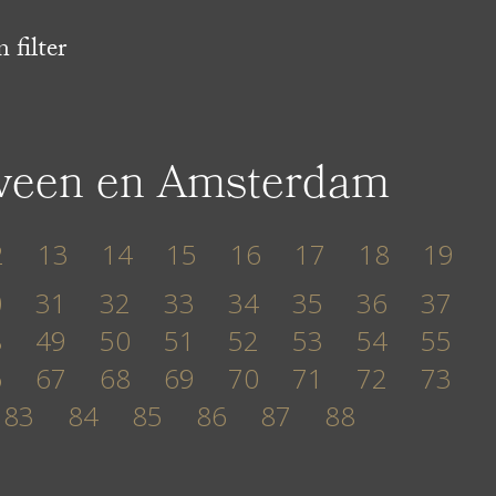
 filter
lveen en Amsterdam
2
13
14
15
16
17
18
19
0
31
32
33
34
35
36
37
8
49
50
51
52
53
54
55
6
67
68
69
70
71
72
73
83
84
85
86
87
88