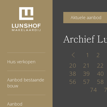
Aktuele aanbod
Archief L
1
2
Huis verkopen
20
21
22
38
39
40
Aanbod bestaande
56
57
58
bouw
74
Aanbod