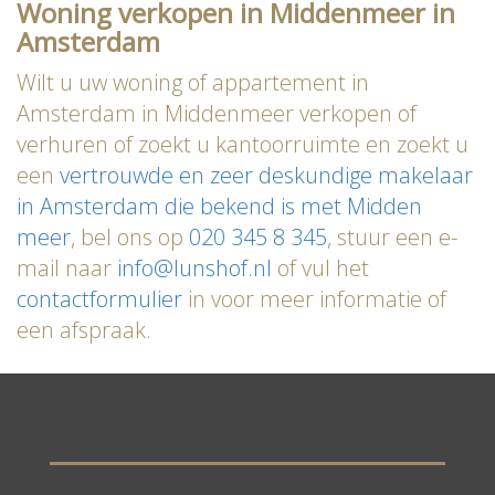
Woning verkopen in Middenmeer in
Amsterdam
Wilt u uw woning of appartement in
Amsterdam in Middenmeer verkopen of
verhuren of zoekt u kantoorruimte en zoekt u
een
vertrouwde en zeer deskundige makelaar
in Amsterdam die bekend is met Midden
meer
, bel ons op
020 345 8 345
, stuur een e-
mail naar
info@lunshof.nl
of vul het
contactformulier
in voor meer informatie of
een afspraak.