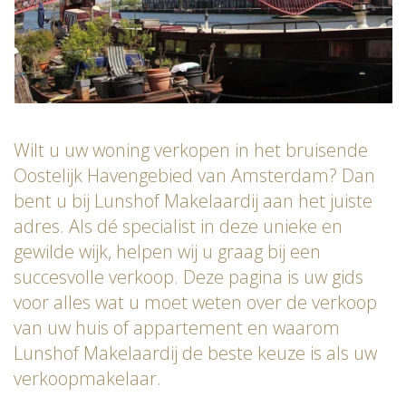
Wilt u uw woning verkopen in het bruisende
Oostelijk Havengebied van Amsterdam? Dan
bent u bij Lunshof Makelaardij aan het juiste
adres. Als dé specialist in deze unieke en
gewilde wijk, helpen wij u graag bij een
succesvolle verkoop. Deze pagina is uw gids
voor alles wat u moet weten over de verkoop
van uw huis of appartement en waarom
Lunshof Makelaardij de beste keuze is als uw
verkoopmakelaar.