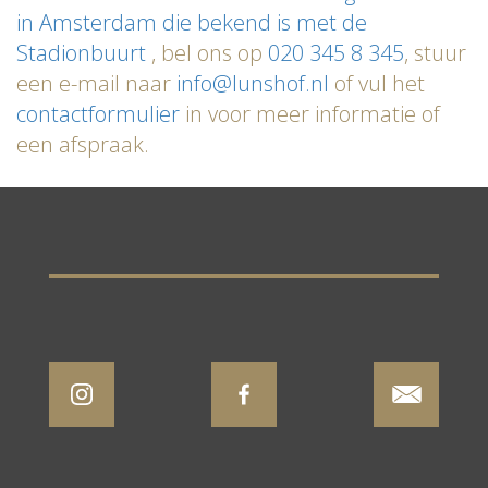
in Amsterdam die bekend is met de
Stadionbuurt
, bel ons op
020 345 8 345
, stuur
een e-mail naar
info@lunshof.nl
of vul het
contactformulier
in voor meer informatie of
een afspraak.