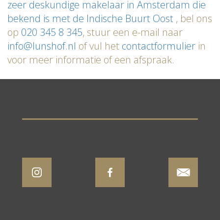
zeer deskundige makelaar in Amsterdam die
bekend is met de Indische Buurt Oost
, bel ons
op
020 345 8 345
, stuur een e-mail naar
info@lunshof.nl
of vul het
contactformulier
in
voor meer informatie of een afspraak.