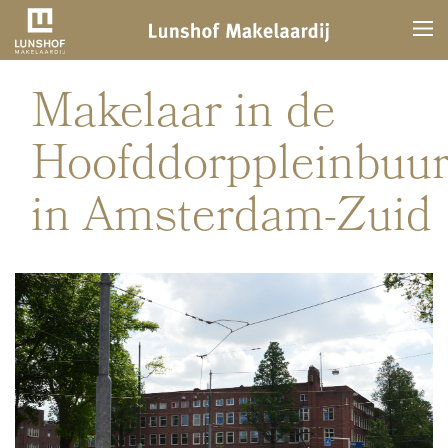
Makelaar in de
Hoofddorppleinbuur
in Amsterdam-Zuid